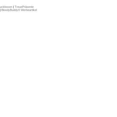
muckboxen
|
TreuePräsente
|
BloodyBuddy® Werbeartikel