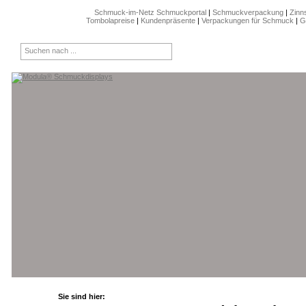
Schmuck-im-Netz Schmuckportal
|
Schmuckverpackung
|
Zinn
Tombolapreise
|
Kundenpräsente
|
Verpackungen für Schmuck
|
G
Sie sind hier: