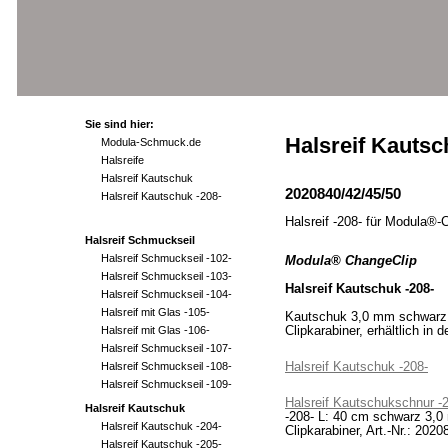
Sie sind hier:
Halsreif Kautsc
Modula-Schmuck.de
Halsreife
Halsreif Kautschuk
2020840/42/45/50
Halsreif Kautschuk -208-
Halsreif -208- für Modula®-
Halsreif Schmuckseil
Halsreif Schmuckseil -102-
Modula® ChangeClip
Halsreif Schmuckseil -103-
Halsreif Kautschuk -208-
Halsreif Schmuckseil -104-
Halsreif mit Glas -105-
Kautschuk 3,0 mm schwarz, 
Halsreif mit Glas -106-
Clipkarabiner, erhältlich in
Halsreif Schmuckseil -107-
Halsreif Schmuckseil -108-
Halsreif Kautschuk -208-
Halsreif Schmuckseil -109-
Halsreif Kautschukschnur -
Halsreif Kautschuk
-208- L: 40 cm schwarz 3,0
Halsreif Kautschuk -204-
Clipkarabiner, Art.-Nr.: 2020
Halsreif Kautschuk -205-